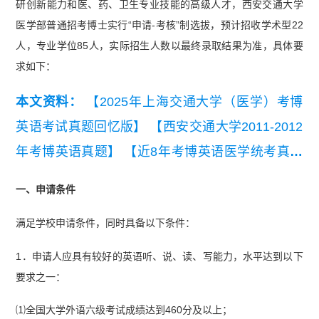
研创新能力和医、药、卫生专业技能的高级人才，西安交通大学
医学部普通招考博士实行“申请-考核”制选拔，预计招收学术型22
人，专业学位85人，实际招生人数以最终录取结果为准，具体要
求如下：
本文资料：
【2025年上海交通大学（医学）考博
英语考试真题回忆版】
【西安交通大学2011-2012
年考博英语真题】
【近8年考博英语医学统考真题
及答案汇总（2019-2026）】
【2026年考博英语全
一、申请条件
国医学统考真题听力原文+译文+答案】
【【医学
满足学校申请条件，同时具备以下条件：
考博必备】医学考博英语词汇单选高频词】
【202
5年全国医学统考考博英语考试真题回忆版】
1．申请人应具有较好的英语听、说、读、写能力，水平达到以下
要求之一：
⑴全国大学外语六级考试成绩达到460分及以上；