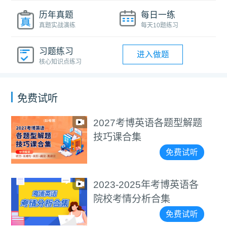
历年真题
每日一练
真题实战演练
每天10题练习
习题练习
进入做题
核心知识点练习
免费试听
语各题型解题
医学考博4000
视频教程
免费试听
年考博英语各
通用考博4000
合集
视频教程
免费试听