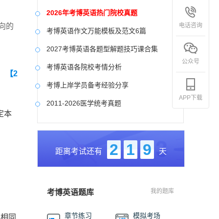
2026年考博英语热门院校真题
电话咨询
向的
考博英语作文万能模板及范文6篇
2027考博英语各题型解题技巧课合集
公众号
考博英语各院校考情分析
】
【2
考博上岸学员备考经验分享
APP下载
2011-2026医学统考真题
定本
中国社会科学院大学真题合集
国防科技大学历年真题
2
1
9
距离考试还有
天
中央美术学院历年真题
中国艺术研究院历年真题
。
我的题库
考博英语题库
章节练习
模拟考场
业相同