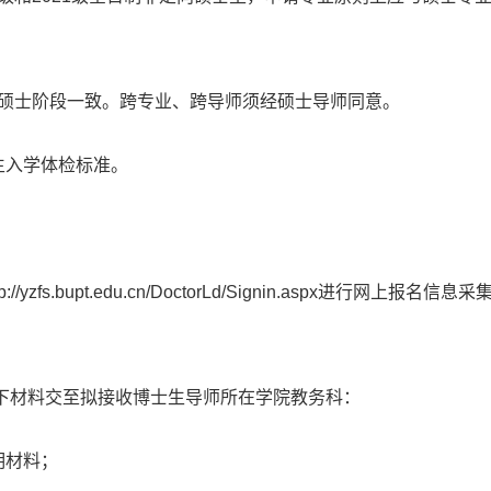
须与硕士阶段一致。跨专业、跨导师须经硕士导师同意。
生入学体检标准。
yzfs.bupt.edu.cn/DoctorLd/Signin.aspx进行网上报名信息
以下材料交至拟接收博士生导师所在学院教务科：
明材料；