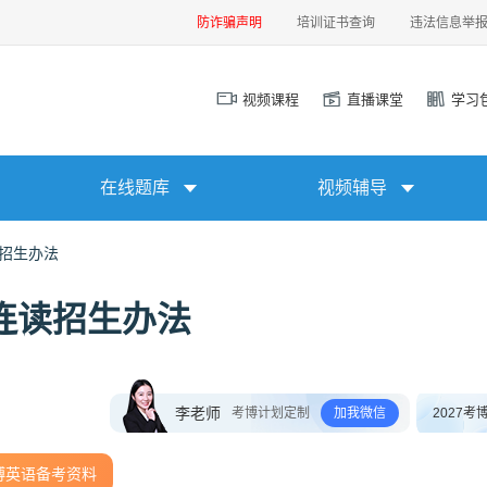
防诈骗声明
培训证书查询
违法信息举
视频课程
直播课堂
学习
在线题库
视频辅导
读招生办法
博连读招生办法
李老师
考博计划定制
加我微信
2027考
博英语备考资料