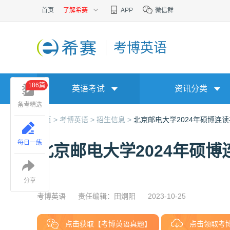
首页
了解希赛
APP
微信群
考博英语
186篇
英语考试
资讯分类
备考精选
首页 >
考博英语 >
招生信息 >
北京邮电大学2024年硕博连
每日一练
北京邮电大学2024年硕
分享
考博英语
责任编辑：田炯阳
2023-10-25
点击获取【考博英语真题】
点击领取考