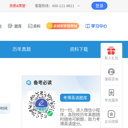
登录
报
资质&荣誉
客服热线：400-111-9811
包
题库
资料
历年真题
资料下载
新人礼包
课程咨询
备考必读
考博英语题库
学员服务
博时间
扫一扫，进入微信小程
序，各院校历年真题随
时随地可刷题，助力考
企业团报
博英语提分。