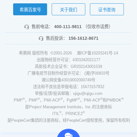
希赛百家号
关于我们
证书查询
售前电话：
400-111-9811
（仅收市话费）
售后投诉：
156-1612-8671
希赛网 版权所有 ©2001-2026
湘ICP备10203241号-14
出版物经营许可证：4301042021177
高新技术企业证书：GR202143001539
广播电视节目制作经营许可证： (湘)字00833号
湘公网安备43019002000749号
违法和不良信息举报电话：15673157832
举报/反馈/投诉邮箱：ujigu@ujigu.com
®
®
®
®
®
®
PMP
，PMP
，PMI-ACP
，PgMP
，PMI-ACP
和PMBOK
是Project Management Institute，Inc.的注册商标
®
®
ITIL
、PRINCE2
是PeopleCert集团的注册商标，经PeopleCert授权使用，保留所有权利