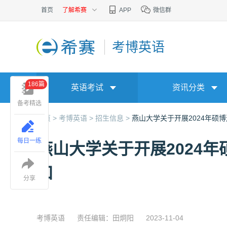
首页
了解希赛
APP
微信群
考博英语
186篇
英语考试
资讯分类
备考精选
首页 >
考博英语 >
招生信息 >
燕山大学关于开展2024年硕
每日一练
燕山大学关于开展2024
知
分享
考博英语
责任编辑：田炯阳
2023-11-04