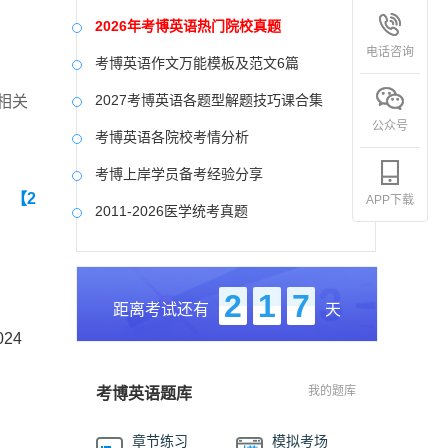
2026年考博英语热门院校真题
电话咨询
考博英语作文万能模板及范文6篇
2027考博英语各题型解题技巧课合集
相关
公众号
考博英语各院校考情分析
考博上岸学员备考经验分享
】
【2
APP下载
2011-2026医学统考真题
中国社会科学院大学真题合集
国防科技大学历年真题
2
1
7
距离考试还有
天
中央美术学院历年真题
24
中国艺术研究院历年真题
我的题库
考博英语题库
章节练习
模拟考场