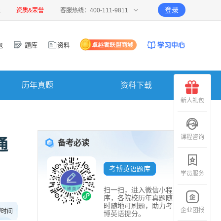
登录
报
资质&荣誉
客服热线：400-111-9811
包
题库
资料
历年真题
资料下载
新人礼包
课程咨询
通
备考必读
考博英语题库
学员服务
扫一扫，进入微信小程
序，各院校历年真题随
时随地可刷题，助力考
企业团报
博时间
博英语提分。