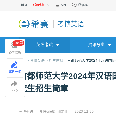
首页
了解希赛
APP
微信群
考博英语
186篇
英语考试
资讯分类
备考精选
首页 >
考博英语 >
招生信息 >
首都师范大学2024年汉语国
每日一练
首都师范大学2024年汉
究生招生简章
分享
考博英语
责任编辑：田炯阳
2023-11-30