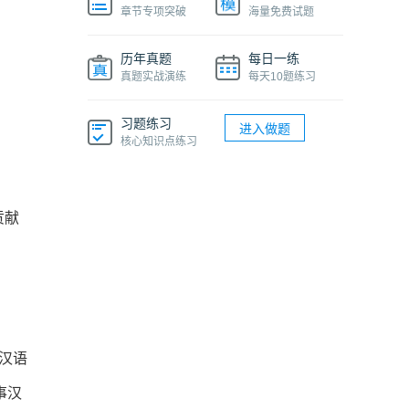
章节专项突破
海量免费试题
历年真题
每日一练
真题实战演练
每天10题练习
习题练习
进入做题
核心知识点练习
贡献
汉语
事汉