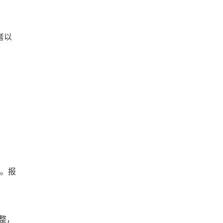
者以
效。报
整，