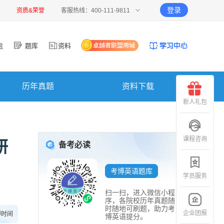
登录
报
资质&荣誉
客服热线：400-111-9811
包
题库
资料
历年真题
资料下载
新人礼包
课程咨询
研
备考必读
考博英语题库
学员服务
扫一扫，进入微信小程
序，各院校历年真题随
时随地可刷题，助力考
企业团报
博时间
博英语提分。