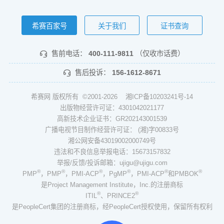
希赛百家号
关于我们
证书查询
售前电话：
400-111-9811
（仅收市话费）
售后投诉：
156-1612-8671
希赛网 版权所有 ©2001-2026
湘ICP备10203241号-14
出版物经营许可证：4301042021177
高新技术企业证书：GR202143001539
广播电视节目制作经营许可证： (湘)字00833号
湘公网安备43019002000749号
违法和不良信息举报电话：15673157832
举报/反馈/投诉邮箱：ujigu@ujigu.com
®
®
®
®
®
®
PMP
，PMP
，PMI-ACP
，PgMP
，PMI-ACP
和PMBOK
是Project Management Institute，Inc.的注册商标
®
®
ITIL
、PRINCE2
是PeopleCert集团的注册商标，经PeopleCert授权使用，保留所有权利