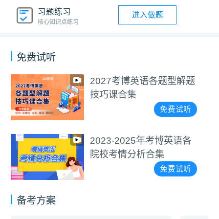
习题练习
进入做题
核心知识点练习
免费试听
型解题
医学考博4000+词
视频教程
费试听
免
英语各
通用考博4000+词
视频教程
费试听
免
备考方案