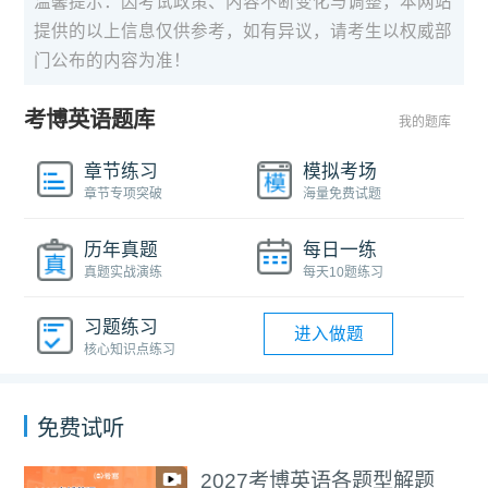
温馨提示：因考试政策、内容不断变化与调整，本网站
提供的以上信息仅供参考，如有异议，请考生以权威部
门公布的内容为准！
考博英语题库
我的题库
章节练习
模拟考场
章节专项突破
海量免费试题
历年真题
每日一练
真题实战演练
每天10题练习
习题练习
进入做题
核心知识点练习
免费试听
7考博英语各题型解题
医学考