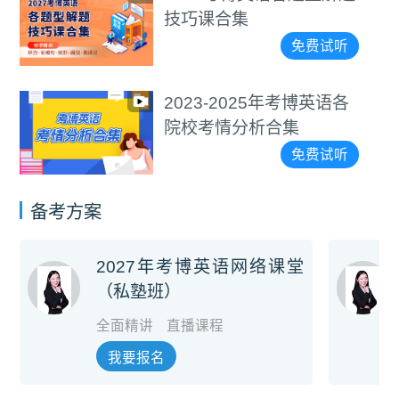
课合集
视频
免费试听
3-2025年考博英语各
通用考
考情分析合集
视频
免费试听
备考方案
2027年考博英语网络课堂
（私塾班）
全面精讲
直播课程
我要报名