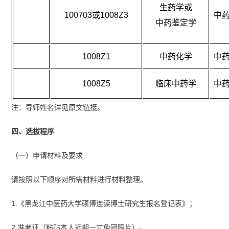
生药学或
100703或1008Z3
中
中药鉴定学
1008Z1
中药化学
中
1008Z5
临床中药学
中
注：导师姓名详见原文链接。
四、选拔程序
（一）申请材料及要求
请按照以下顺序对所需材料进行材料整理。
1.《黑龙江中医药大学硕博连读博士研究生报名登记表》；
2.准考证（粘贴本人近期一寸免冠照片）。