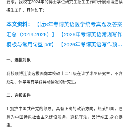
要求，我校在2024年的博士学位研究生招生工作中开展硕博连读
招生工作，具体如下：
本文资料：
【近8年考博英语医学统考真题及答案
汇总（2019-2026）】
【2026年考博英语常规写作
模板与常用句型.pdf】
【2026年考博英语写作预测
资料】
【2025年中国社会科学院（马克思主义理
一、选拔对象
论骨干人才计划）考博英语考试真题回忆版】
【20
我校硕博连读选拔面向本校硕士二年级在读学术型研究生，不含
26考博英语阅读理解练习20篇】
延期、休学等有学籍异动情况的研究生。
二、选拔条件
1.拥护中国共产党的领导，具有正确的政治方向，热爱祖国，愿
意为中国特色社会主义建设服务，遵纪守法，品行端正,身心健
康。