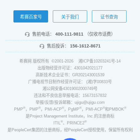
希赛百家号
关于我们
证书查询
售前电话：
400-111-9811
（仅收市话费）
售后投诉：
156-1612-8671
希赛网 版权所有 ©2001-2026
湘ICP备10203241号-14
出版物经营许可证：4301042021177
高新技术企业证书：GR202143001539
广播电视节目制作经营许可证： (湘)字00833号
湘公网安备43019002000749号
违法和不良信息举报电话：15673157832
举报/反馈/投诉邮箱：ujigu@ujigu.com
®
®
®
®
®
®
PMP
，PMP
，PMI-ACP
，PgMP
，PMI-ACP
和PMBOK
是Project Management Institute，Inc.的注册商标
®
®
ITIL
、PRINCE2
是PeopleCert集团的注册商标，经PeopleCert授权使用，保留所有权利