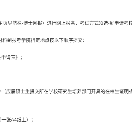
.com.cn（主页导航栏-博士网报）进行网上报名，考试方式须选择“申请考
材料到报考学院指定地点按以下顺序提交：
生申请表》；
件（应届硕士生提交所在学校研究生培养部门开具的在校生证明
同一张A4纸上）；