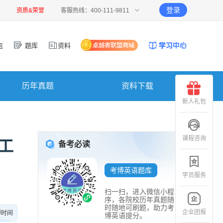
登录
报
资质&荣誉
客服热线：400-111-9811
包
题库
资料
历年真题
资料下载
新人礼包
课程咨询
工
备考必读
考博英语题库
学员服务
扫一扫，进入微信小程
序，各院校历年真题随
时随地可刷题，助力考
企业团报
博时间
博英语提分。