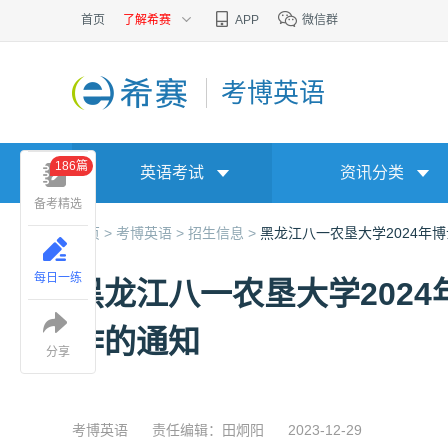
首页
了解希赛
APP
微信群
考博英语
186篇
英语考试
资讯分类
备考精选
首页 >
考博英语 >
招生信息 >
黑龙江八一农垦大学2024年博
每日一练
黑龙江八一农垦大学2024
作的通知
分享
考博英语
责任编辑：田炯阳
2023-12-29