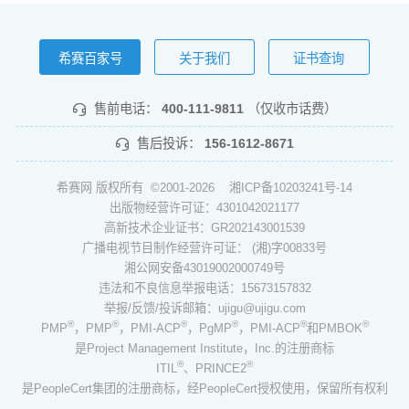
希赛百家号
关于我们
证书查询
售前电话：
400-111-9811
（仅收市话费）
售后投诉：
156-1612-8671
希赛网 版权所有 ©2001-2026
湘ICP备10203241号-14
出版物经营许可证：4301042021177
高新技术企业证书：GR202143001539
广播电视节目制作经营许可证： (湘)字00833号
湘公网安备43019002000749号
违法和不良信息举报电话：15673157832
举报/反馈/投诉邮箱：ujigu@ujigu.com
®
®
®
®
®
®
PMP
，PMP
，PMI-ACP
，PgMP
，PMI-ACP
和PMBOK
是Project Management Institute，Inc.的注册商标
®
®
ITIL
、PRINCE2
是PeopleCert集团的注册商标，经PeopleCert授权使用，保留所有权利