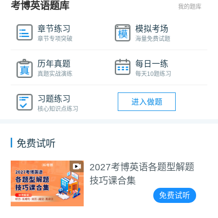
考博英语题库
我的题库
章节练习
模拟考场
章节专项突破
海量免费试题
历年真题
每日一练
真题实战演练
每天10题练习
习题练习
进入做题
核心知识点练习
免费试听
题型解题
医学考博4000+
视频教程
免费试听