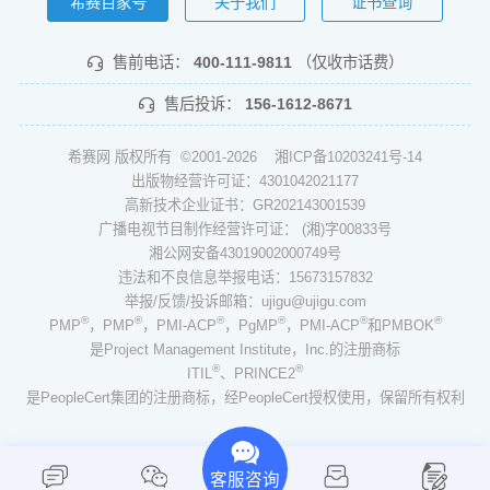
希赛百家号
关于我们
证书查询
售前电话：
400-111-9811
（仅收市话费）
售后投诉：
156-1612-8671
希赛网 版权所有 ©2001-2026
湘ICP备10203241号-14
出版物经营许可证：4301042021177
高新技术企业证书：GR202143001539
广播电视节目制作经营许可证： (湘)字00833号
湘公网安备43019002000749号
违法和不良信息举报电话：15673157832
举报/反馈/投诉邮箱：ujigu@ujigu.com
®
®
®
®
®
®
PMP
，PMP
，PMI-ACP
，PgMP
，PMI-ACP
和PMBOK
是Project Management Institute，Inc.的注册商标
®
®
ITIL
、PRINCE2
是PeopleCert集团的注册商标，经PeopleCert授权使用，保留所有权利
客服咨询