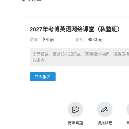
2027年考博英语网络课堂（私塾班）
讲师：
李亚丽
价格：
4980 元
全面精讲，覆盖核心知识点，直播课堂讲解，课后录
效备考。
立即报名
历年真题
模拟试卷