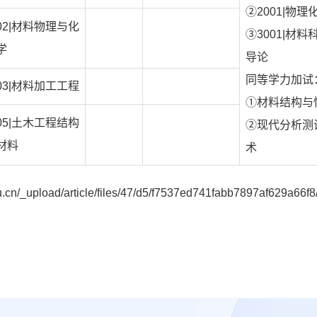
②2001|物理
02|材料物理与化
③3001|材料
学
导论
同等学力加试
03|材料加工工程
①材料结构与
05|土木工程结构
②现代分析测
材料
术
oad/article/files/47/d5/f7537ed741fabb7897af629a66f8