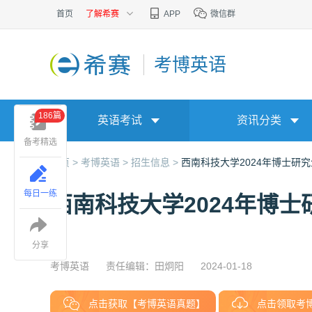
首页
了解希赛
APP
微信群
考博英语
186篇
英语考试
资讯分类
备考精选
首页 >
考博英语 >
招生信息 >
西南科技大学2024年博士研
每日一练
西南科技大学2024年博
分享
考博英语
责任编辑：田炯阳
2024-01-18
点击获取【考博英语真题】
点击领取考