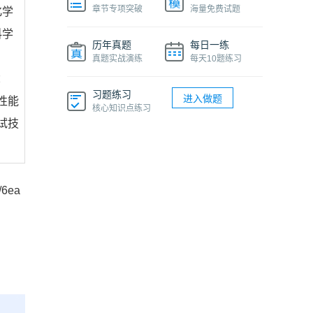
章节专项突破
海量免费试题
化学
科学
历年真题
每日一练
真题实战演练
每天10题练习
：
习题练习
进入做题
性能
核心知识点练习
试技
/6ea