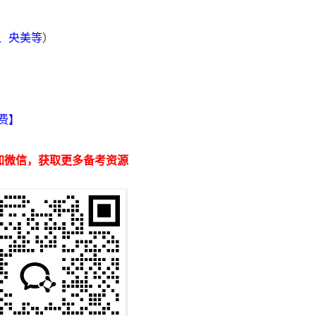
院、央美等
）
】
费】
加微信，获取更多备考资源