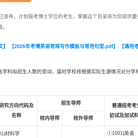
录已发布，计划报考博士学位的考生，掌握这个目录将为您提供重
道。
文】
【2026年考博英语常规写作模板与常用句型.pdf】
【通用
各学科拟招生人数的变动，届时学校将根据实际生源情况对分学
招生导师
研究方向代码及
普通招考考
名称
初试及加试
校内导师
校外导师
①1001|英语
01|材料学