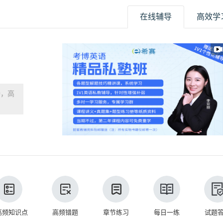
在线辅导
高效学
播，高
高频知识点
高频错题
章节练习
每日一练
试题