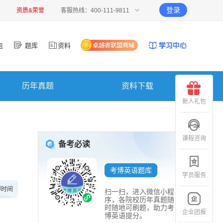
登录
报
资质&荣誉
客服热线：400-111-9811
包
题库
资料
历年真题
资料下载
新人礼包
课程咨询
备考必读
考博英语题库
学员服务
博时间
扫一扫，进入微信小程
序，各院校历年真题随
时随地可刷题，助力考
企业团报
博英语提分。