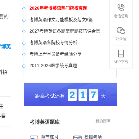
2026年考博英语热门院校真题
电话咨询
要的
考博英语作文万能模板及范文6篇
2027考博英语各题型解题技巧课合集
公众号
考博英语各院校考情分析
考博英
考博上岸学员备考经验分享
APP下载
2011-2026医学统考真题
科招
中国社会科学院大学真题合集
国防科技大学历年真题
2
1
7
距离考试还有
天
中央美术学院历年真题
生
中国艺术研究院历年真题
科目
我的题库
考博英语题库
章节练习
模拟考场