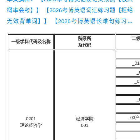
概率会考】】
【2026考博英语词汇练习题【拒绝
无效背单词】】
【2026考博英语长难句练习题
【精编版】】
【2026年考博英语常规写作模板与
院系所
二
一级学科代码及名称
常用句型.pdf】
及代码
_
_
_0
0201
经济学院
理论经济学
001