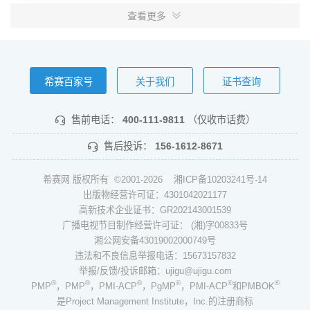
查看更多
希赛百家号
关于我们
证书查询
售前电话：
400-111-9811
（仅收市话费）
售后投诉：
156-1612-8671
希赛网 版权所有 ©2001-2026
湘ICP备10203241号-14
出版物经营许可证：4301042021177
高新技术企业证书：GR202143001539
广播电视节目制作经营许可证： (湘)字00833号
湘公网安备43019002000749号
违法和不良信息举报电话：15673157832
举报/反馈/投诉邮箱：ujigu@ujigu.com
®
®
®
®
®
®
PMP
，PMP
，PMI-ACP
，PgMP
，PMI-ACP
和PMBOK
是Project Management Institute，Inc.的注册商标