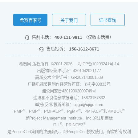
希赛百家号
关于我们
证书查询
售前电话：
400-111-9811
（仅收市话费）
售后投诉：
156-1612-8671
希赛网 版权所有 ©2001-2026
湘ICP备10203241号-14
出版物经营许可证：4301042021177
高新技术企业证书：GR202143001539
广播电视节目制作经营许可证： (湘)字00833号
湘公网安备43019002000749号
违法和不良信息举报电话：15673157832
举报/反馈/投诉邮箱：ujigu@ujigu.com
®
®
®
®
®
®
PMP
，PMP
，PMI-ACP
，PgMP
，PMI-ACP
和PMBOK
是Project Management Institute，Inc.的注册商标
®
®
ITIL
、PRINCE2
是PeopleCert集团的注册商标，经PeopleCert授权使用，保留所有权利