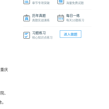
章节专项突破
海量免费试题
历年真题
每日一练
真题实战演练
每天10题练习
习题练习
进入做题
核心知识点练习
（重庆
学院、
舍。