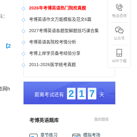
2026年考博英语热门院校真题
电话咨询
料：
考博英语作文万能模板及范文6篇
2027考博英语各题型解题技巧课合集
公众号
考博英语各院校考情分析
】
【2
考博上岸学员备考经验分享
APP下载
2011-2026医学统考真题
中国社会科学院大学真题合集
国防科技大学历年真题
息网h
2
1
7
距离考试还有
天
中央美术学院历年真题
中国艺术研究院历年真题
我的题库
考博英语题库
章节练习
模拟考场