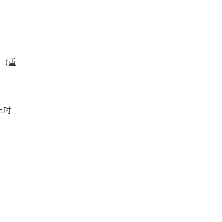
舍（重
上时