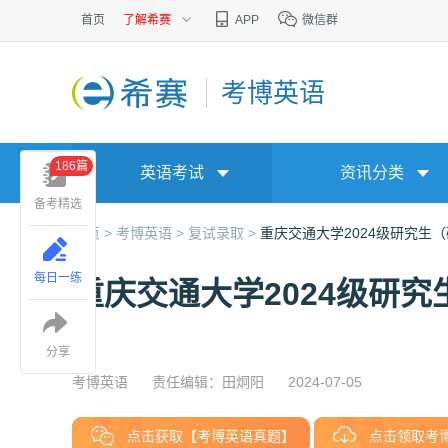
首页
了解希赛
APP
微信群
考博英语
186篇
英语考试
资讯分类
备考精选
首页 >
考博英语 >
复试录取 >
重庆交通大学2024级研究生
每日一练
重庆交通大学2024级研
分享
考博英语
责任编辑：田炯阳
2024-07-05
点击获取【考博英语真题】
点击领取考