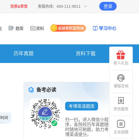
登录
报
资质&荣誉
客服热线：400-111-9811
包
题库
资料
历年真题
资料下载
新人礼包
课程咨询
备考必读
考博英语题库
学员服务
博时间
扫一扫，进入微信小程
序，各院校历年真题随
时随地可刷题，助力考
企业团报
博英语提分。