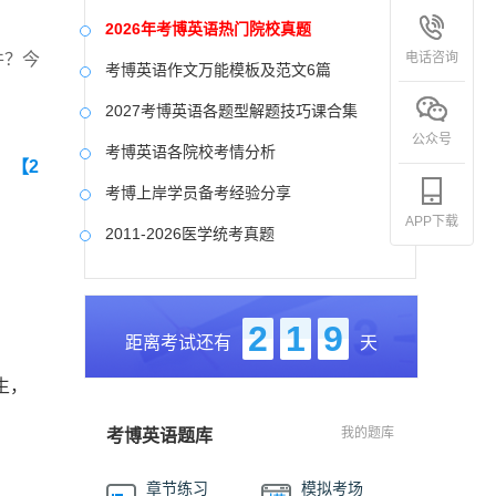
2026年考博英语热门院校真题
电话咨询
件？今
考博英语作文万能模板及范文6篇
2027考博英语各题型解题技巧课合集
公众号
考博英语各院校考情分析
】
【2
考博上岸学员备考经验分享
APP下载
2011-2026医学统考真题
中国社会科学院大学真题合集
国防科技大学历年真题
2
1
9
距离考试还有
天
中央美术学院历年真题
生，
中国艺术研究院历年真题
我的题库
考博英语题库
章节练习
模拟考场