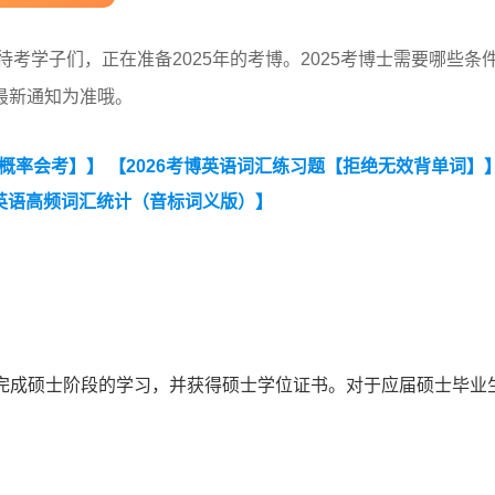
待考学子们，正在准备2025年的考博。2025考博士需要哪些条
最新通知为准哦。
大概率会考】】
【2026考博英语词汇练习题【拒绝无效背单词】
英语高频词汇统计（音标词义版）】
须完成硕士阶段的学习，并获得硕士学位证书。对于应届硕士毕业
。