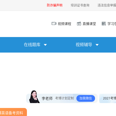
防诈骗声明
培训证书查询
违法信息举
视频课程
直播课堂
学习
在线题库
视频辅导
李老师
考博计划定制
加我微信
2027考
博英语备考资料