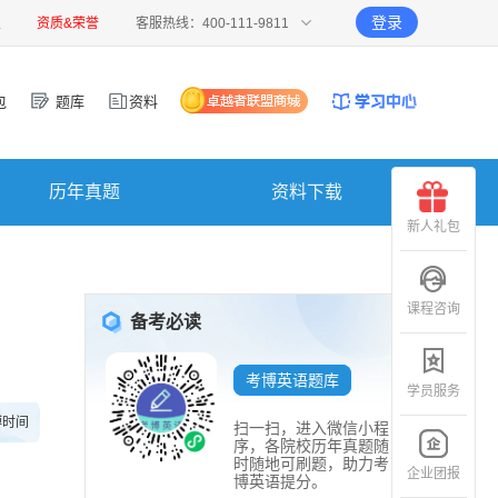
登录
报
资质&荣誉
客服热线：400-111-9811
包
题库
资料
历年真题
资料下载
新人礼包
课程咨询
备考必读
考博英语题库
学员服务
博时间
扫一扫，进入微信小程
序，各院校历年真题随
时随地可刷题，助力考
企业团报
博英语提分。