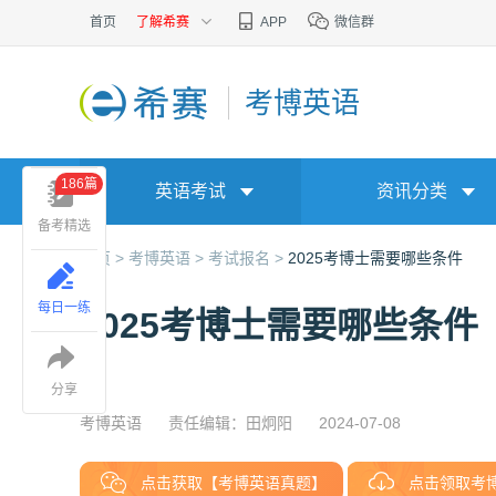
首页
了解希赛
APP
微信群
考博英语
186篇
英语考试
资讯分类
备考精选
首页 >
考博英语 >
考试报名 >
2025考博士需要哪些条件
每日一练
2025考博士需要哪些条件
分享
考博英语
责任编辑：田炯阳
2024-07-08
点击获取【考博英语真题】
点击领取考