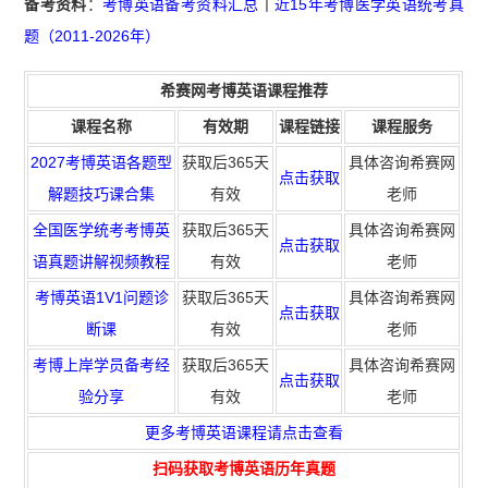
备考资料
：
考博英语备考资料汇总
丨
近15年考博医学英语统考真
题（2011-2026年）
希赛网考博英语课程推荐
课程名称
有效期
课程链接
课程服务
2027考博英语各题型
获取后365天
具体咨询希赛网
点击获取
解题技巧课合集
有效
老师
全国医学统考考博英
获取后365天
具体咨询希赛网
点击获取
语真题讲解视频教程
有效
老师
考博英语1V1问题诊
获取
后365天
具体咨询希赛网
点击获取
断课
有效
老师
考博上岸学员备考经
获取
后365天
具体咨询希赛网
点击获取
验分享
有效
老师
更多考博英语课程请点击查看
扫码
获取
考博英语历年真题