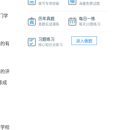
章节专项突破
海量免费试题
门学
历年真题
每日一练
真题实战演练
每天10题练习
习题练习
进入做题
绩的有
核心知识点练习
力的评
等成
类学校