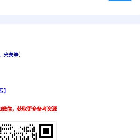
院、央美等
）
】
费】
加微信，获取更多备考资源