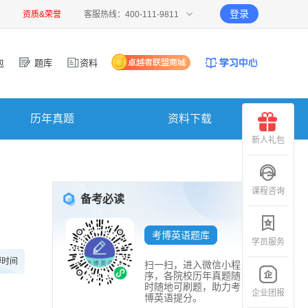
登录
报
资质&荣誉
客服热线：400-111-9811
包
题库
资料
历年真题
资料下载
新人礼包
课程咨询
备考必读
考博英语题库
学员服务
博时间
扫一扫，进入微信小程
序，各院校历年真题随
时随地可刷题，助力考
企业团报
博英语提分。