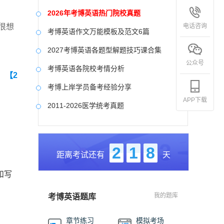
2026年考博英语热门院校真题
电话咨询
很想
考博英语作文万能模板及范文6篇
2027考博英语各题型解题技巧课合集
公众号
考博英语各院校考情分析
】
【2
考博上岸学员备考经验分享
APP下载
2011-2026医学统考真题
中国社会科学院大学真题合集
国防科技大学历年真题
2
1
8
距离考试还有
天
中央美术学院历年真题
和写
中国艺术研究院历年真题
我的题库
考博英语题库
章节练习
模拟考场