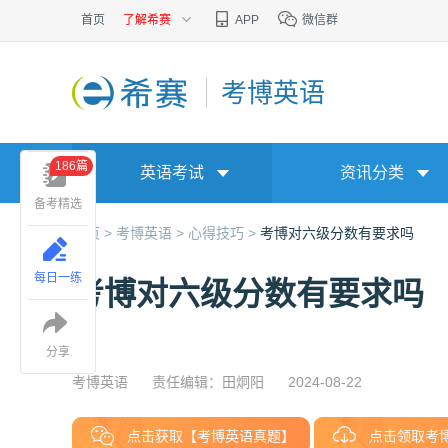
首页
了解希赛
APP
微信群
考博英语
186篇
英语考试
资讯分类
备考精选
首页 >
考博英语 >
心得技巧 >
考博对六级分数有要求吗
每日一练
考博对六级分数有要求吗
分享
考博英语
责任编辑：田炯阳
2024-08-22
点击获取【考博英语真题】
点击领取考