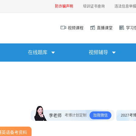
防诈骗声明
培训证书查询
违法信息举
视频课程
直播课堂
学习
在线题库
视频辅导
李老师
考博计划定制
加我微信
2027考
博英语备考资料