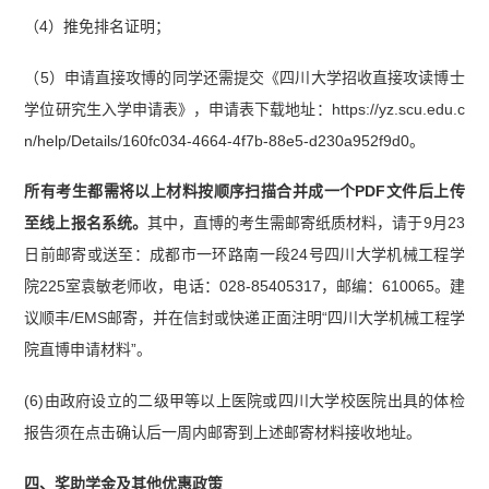
（4）推免排名证明；
（5）申请直接攻博的同学还需提交《四川大学招收直接攻读博士
学位研究生入学申请表》，申请表下载地址：https://yz.scu.edu.c
n/help/Details/160fc034-4664-4f7b-88e5-d230a952f9d0。
所有考生都需将以上材料按顺序扫描合并成一个PDF文件后上传
至线上报名系统。
其中，直博的考生需邮寄纸质材料，请于9月23
日前邮寄或送至：成都市一环路南一段24号四川大学机械工程学
院225室袁敏老师收，电话：028-85405317，邮编：610065。建
议顺丰/EMS邮寄，并在信封或快递正面注明“四川大学机械工程学
院直博申请材料”。
(6)由政府设立的二级甲等以上医院或四川大学校医院出具的体检
报告须在点击确认后一周内邮寄到上述邮寄材料接收地址。
四、奖助学金及其他优惠政策