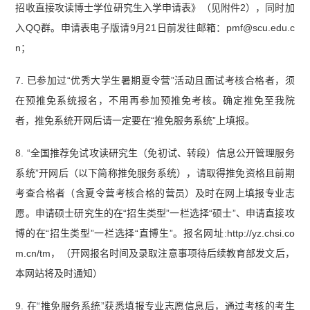
招收直接攻读博士学位研究生入学申请表》（见附件2），同时加
入QQ群。申请表电子版请9月21日前发往邮箱：pmf@scu.edu.c
n；
7. 已参加过“优秀大学生暑期夏令营”活动且面试考核合格者，须
在预推免系统报名，不用再参加预推免考核。确定推免至我院
者，推免系统开网后请一定要在“推免服务系统”上填报。
8. “全国推荐免试攻读研究生（免初试、转段）信息公开管理服务
系统”开网后（以下简称推免服务系统），请取得推免资格且前期
考查合格者（含夏令营考核合格的营员）及时在网上填报专业志
愿。申请硕士研究生的在“招生类型”一栏选择“硕士”、申请直接攻
博的在“招生类型”一栏选择“直博生”。报名网址:http://yz.chsi.co
m.cn/tm，（开网报名时间及录取注意事项待后续教育部发文后，
本网站将及时通知）
9. 在“推免服务系统”获悉填报专业志愿信息后，通过考核的考生