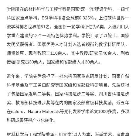
学11-12年考博英语真题.pdf】
【陕西师范大学201
学院所在的材料科学与工程学科是国家“双一流”建设学科，一级学
6-2022年考博英语真题】
科国家重点学科，ESI学科排名全球前0.325‰，上海软科世界一
流学科排名世界前51名，全国新一轮学科评估为A类，入选四川大
学重点建设的12个一流特色优势学科。学院汇聚了以院士、国家
发明奖获得者、国家优秀人才计划入选者领衔的教学科研团队，
师资雄厚，现有教职工110余人，其中教授/研究员40余人，副教
授/副研究员30余人，国家级和省部级人才30余人。
近年来，学院先后承担了一批包括国家重点研发计划、国家自然
科学基金及军工民口配套等国家级和省部级科研项目，先后获得
了包括国家发明二等奖、国家科技进步二等奖、四川省科技进步
奖、教育部科技进步奖等在内的国家及部省级科技奖励，近五年
在nature、Nature Materials等期刊发表学术论文1000多篇，多项
科研成果获得产业化转化。
材料科学与工程学院秉承四川大学“以人为本，崇尚学术，追求卓