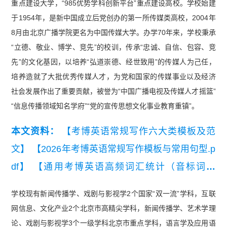
重点建设大学，“985优势学科创新平台”重点建设高校。学校始建
于1954年，是新中国成立后党创办的第一所传媒类高校，2004年
8月由北京广播学院更名为中国传媒大学。办学70年来，学校秉承
“立德、敬业、博学、竞先”的校训，传承“忠诚、自信、包容、竞
先”的文化基因，以培养“弘道崇德、经世致用”的传媒人为己任，
培养造就了大批优秀传媒人才，为党和国家的传媒事业以及经济
社会发展作出了重要贡献，被誉为“中国广播电视及传媒人才摇篮”
“信息传播领域知名学府”“党的宣传思想文化事业教育重镇”。
本文资料：
【考博英语常规写作六大类模板及范
文】
【2026年考博英语常规写作模板与常用句型.p
df】
【通用考博英语高频词汇统计（音标词义
版）】
学校现有新闻传播学、戏剧与影视学2个国家“双一流”学科，互联
网信息、文化产业2个北京市高精尖学科，新闻传播学、艺术学理
论、戏剧与影视学3个一级学科北京市重点学科，语言学及应用语