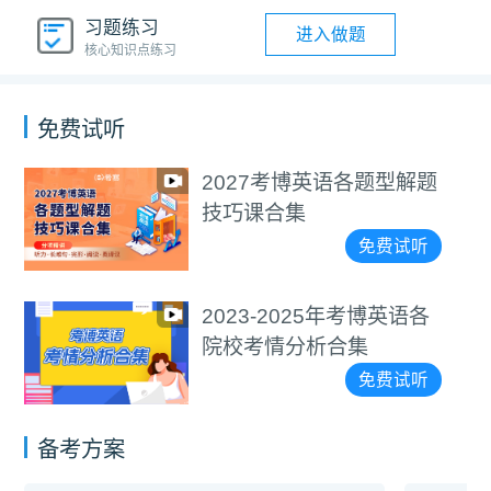
习题练习
进入做题
核心知识点练习
免费试听
题型解题
医学考博4000+
视频教程
免费试听
考博英语各
通用考博4000+
集
视频教程
免费试听
备考方案