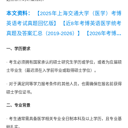
本文资料：
【2025年上海交通大学（医学）考博
英语考试真题回忆版】
【近8年考博英语医学统考
真题及答案汇总（2019-2026）】
【2026年考博英
语全国医学统考真题听力原文+译文+答案】
一、学历要求
【【医学考博必备】医学考博英语词汇单选高频
· 考生必须拥有国家承认的硕士研究生学历或学位，或者为应届硕
词】
【2025年全国医学统考考博英语考试真题回
士毕业生（最迟须在入学前毕业或取得硕士学位）。
忆版】
· 对于满足同等学力报考条件的其他人员，也需确保在报名前获得
硕士学位证书。
二、专业背景
· 考生通常需具备医学相关专业全日制本科及以上学历，且专业基
础扎实。