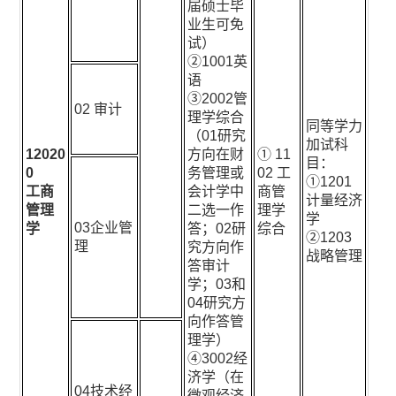
届硕士毕
业生可免
试）
②1001英
语
③2002管
02 审计
理学综合
同等学力
（01研究
加试科
12020
方向在财
① 11
目：
0
务管理或
02 工
①1201
工商
会计学中
商管
计量经济
管理
二选一作
理学
学
03企业管
学
答；02研
综合
②1203
理
究方向作
战略管理
答审计
学；03和
04研究方
向作答管
理学）
④3002经
济学（在
04技术经
微观经济