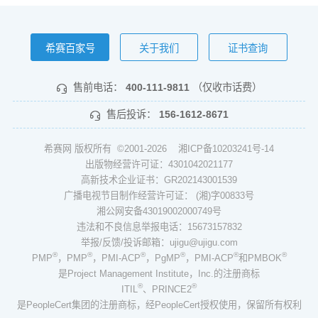
希赛百家号
关于我们
证书查询
售前电话：
400-111-9811
（仅收市话费）
售后投诉：
156-1612-8671
希赛网 版权所有 ©2001-2026
湘ICP备10203241号-14
出版物经营许可证：4301042021177
高新技术企业证书：GR202143001539
广播电视节目制作经营许可证： (湘)字00833号
湘公网安备43019002000749号
违法和不良信息举报电话：15673157832
举报/反馈/投诉邮箱：ujigu@ujigu.com
®
®
®
®
®
®
PMP
，PMP
，PMI-ACP
，PgMP
，PMI-ACP
和PMBOK
是Project Management Institute，Inc.的注册商标
®
®
ITIL
、PRINCE2
是PeopleCert集团的注册商标，经PeopleCert授权使用，保留所有权利