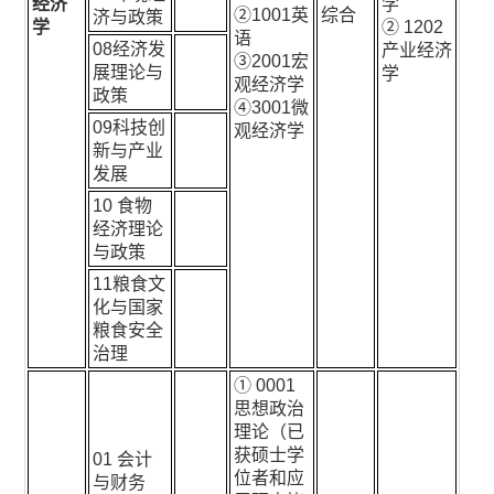
经济
学
②1001英
综合
济与政策
学
② 1202
语
08经济发
产业经济
③2001宏
展理论与
学
观经济学
政策
④3001微
09科技创
观经济学
新与产业
发展
10 食物
经济理论
与政策
11粮食文
化与国家
粮食安全
治理
① 0001
思想政治
理论（已
获硕士学
01 会计
位者和应
与财务