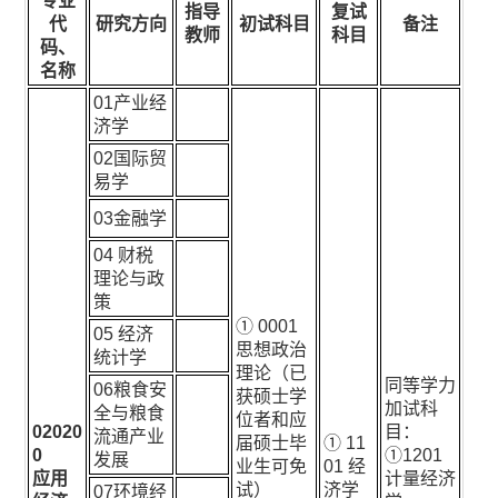
专业
指导
复试
代
研究方向
初试科目
备注
教师
科目
码、
名称
01产业经
济学
02国际贸
易学
03金融学
04 财税
理论与政
策
① 0001
05 经济
思想政治
统计学
理论（已
同等学力
06粮食安
获硕士学
加试科
全与粮食
位者和应
02020
目：
流通产业
届硕士毕
① 11
0
①1201
发展
业生可免
01 经
应用
计量经济
试）
济学
07环境经