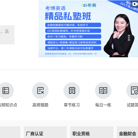
播，高
高频知识点
高频错题
章节练习
每日一练
试题
厂商认证
职业资格
金融财会