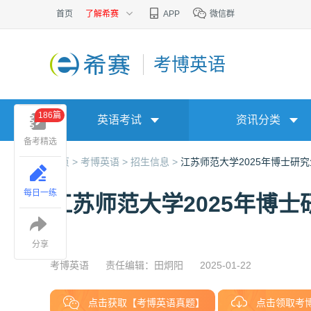
首页
了解希赛
APP
微信群
考博英语
186篇
英语考试
资讯分类
备考精选
首页 >
考博英语 >
招生信息 >
江苏师范大学2025年博士研
每日一练
江苏师范大学2025年博
分享
考博英语
责任编辑：田炯阳
2025-01-22
点击获取【考博英语真题】
点击领取考