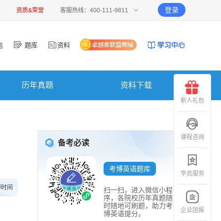
登录
报
资质&荣誉
客服热线：400-111-9811
包
题库
资料
历年真题
资料下载
新人礼包
课程咨询
备考必读
考博英语题库
学员服务
博时间
扫一扫，进入微信小程
序，各院校历年真题随
时随地可刷题，助力考
企业团报
博英语提分。