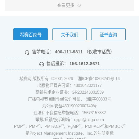
查看更多
希赛百家号
关于我们
证书查询
售前电话：
400-111-9811
（仅收市话费）
售后投诉：
156-1612-8671
希赛网 版权所有 ©2001-2026
湘ICP备10203241号-14
出版物经营许可证：4301042021177
高新技术企业证书：GR202143001539
广播电视节目制作经营许可证： (湘)字00833号
湘公网安备43019002000749号
违法和不良信息举报电话：15673157832
举报/反馈/投诉邮箱：ujigu@ujigu.com
®
®
®
®
®
®
PMP
，PMP
，PMI-ACP
，PgMP
，PMI-ACP
和PMBOK
是Project Management Institute，Inc.的注册商标
®
®