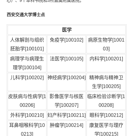
心）、9个本科书院和3所直属附属医院。
西安交通大学博士点
医学
人体解剖与组织
免疫学[100102]
病原生物学[1001
胚胎学[100101]
03]
病理学与病理生
法医学[100105]
内科学[100201]
理学[100104]
儿科学[100202]
神经病学[100204]
精神病与精神卫
生学[100205]
皮肤病与性病学[1
影像医学与核医
临床检验诊断学[1
00206]
学[100207]
00208]
外科学[100210]
妇产科学[100211]
眼科学[100212]
耳鼻咽喉科学[10
肿瘤学[100214]
康复医学与理疗
0213]
学[100215]