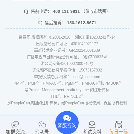
售前电话：
400-111-9811
（仅收市话费）
售后投诉：
156-1612-8671
希赛网 版权所有 ©2001-2026
湘ICP备10203241号-14
出版物经营许可证：4301042021177
高新技术企业证书：GR202143001539
广播电视节目制作经营许可证： (湘)字00833号
湘公网安备43019002000749号
违法和不良信息举报电话：15673157832
举报/反馈/投诉邮箱：ujigu@ujigu.com
®
®
®
®
®
®
PMP
，PMP
，PMI-ACP
，PgMP
，PMI-ACP
和PMBOK
是Project Management Institute，Inc.的注册商标
®
®
ITIL
、PRINCE2
是PeopleCert集团的注册商标，经PeopleCert授权使用，保留所有权利
客服咨询
加群交流
公众号
考试资料
每日一练