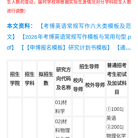
生人数的变动，届时学校将根据实际生源情况对分学科招生人数
进行调整）
本文资料：
【考博英语常规写作六大类模板及范
文】
【2026年考博英语常规写作模板与常用句型.p
df】
【【申博报名模板】研究计划书模板】
【通用
考博英语高频词汇统计（音标词义版）】
普通招考
招生导师
研究方
招生
招生
拟招生
考生初试
向代码
校内
学院
学科
数
及加试科
校外导师
及名称
导师
目
01|材
①1001|
料学
英语
02|材
②2001|
料物理
物理化学