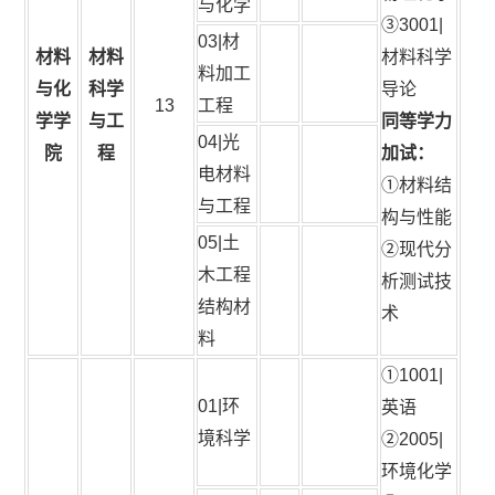
与化学
③3001|
03|材
材料
材料
材料科学
料加工
与化
科学
导论
13
工程
学学
与工
同等学力
04|光
院
程
加试：
电材料
①材料结
与工程
构与性能
05|土
②现代分
木工程
析测试技
结构材
术
料
①1001|
01|环
英语
境科学
②2005|
环境化学