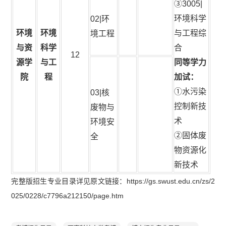
③3005|
环境科学
02|环
环境
环境
与工程综
境工程
与资
科学
合
12
源学
与工
同等学力
院
程
加试：
①水污染
03|核
控制新技
废物与
术
环境安
②固体废
全
物资源化
新技术
完整版招生专业目录详见原文链接：https://gs.swust.edu.cn/zs/2
025/0228/c7796a212150/page.htm