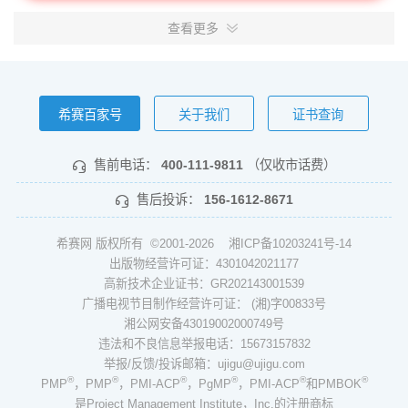
查看更多
希赛百家号
关于我们
证书查询
售前电话：
400-111-9811
（仅收市话费）
售后投诉：
156-1612-8671
希赛网 版权所有 ©2001-2026
湘ICP备10203241号-14
出版物经营许可证：4301042021177
高新技术企业证书：GR202143001539
广播电视节目制作经营许可证： (湘)字00833号
湘公网安备43019002000749号
违法和不良信息举报电话：15673157832
举报/反馈/投诉邮箱：ujigu@ujigu.com
®
®
®
®
®
®
PMP
，PMP
，PMI-ACP
，PgMP
，PMI-ACP
和PMBOK
是Project Management Institute，Inc.的注册商标