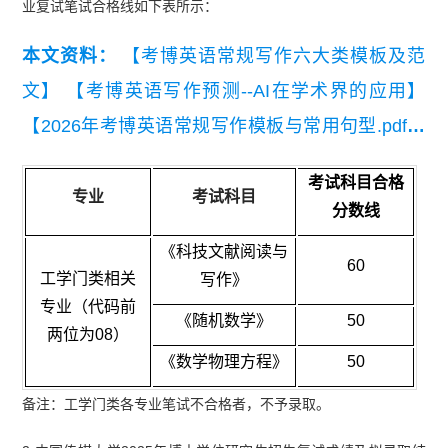
业复试笔试合格线如下表所示：
本文资料：
【考博英语常规写作六大类模板及范
文】
【考博英语写作预测--AI在学术界的应用】
【2026年考博英语常规写作模板与常用句型.pdf】
【通用考博英语高频词汇统计（音标词义版）】
考试科目合格
专业
考试科目
分数线
《科技文献阅读与
60
工学门类相关
写作》
专业（代码前
《随机数学》
50
两位为08）
《数学物理方程》
50
备注：工学门类各专业笔试不合格者，不予录取。