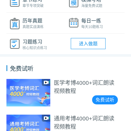
章节专项突破
海量免费试题
历年真题
每日一练
真题实战演练
每天10题练习
习题练习
进入做题
核心知识点练习
免费试听
4000+词汇朗读
2027
程
技巧课
免费试听
4000+词汇朗读
2023
程
院校考