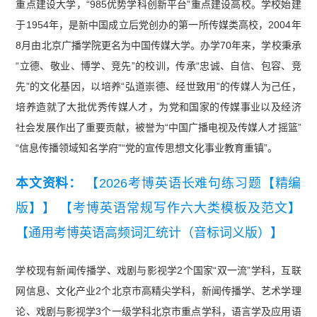
重点建设大学，“985优势学科创新平台”重点建设高校。学校始建
于1954年，是新中国成立后党创办的第一所传媒类高校，2004年
8月由北京广播学院更名为中国传媒大学。办学70年来，学校秉承
“立德、敬业、博学、竞先”的校训，传承“忠诚、自信、包容、竞
先”的文化基因，以培养“弘道崇德、经世致用”的传媒人为己任，
培养造就了大批优秀传媒人才，为党和国家的传媒事业以及经济
社会发展作出了重要贡献，被誉为“中国广播电视及传媒人才摇篮”
“信息传播领域知名学府”“党的宣传思想文化事业教育重镇”。
本文资料：
【2026考博英语长难句练习题【精编
版】】
【考博英语常规写作六大类模板及范文】
【通用考博英语高频词汇统计（音标词义版）】
学校现有新闻传播学、戏剧与影视学2个国家“双一流”学科，互联
网信息、文化产业2个北京市高精尖学科，新闻传播学、艺术学理
论、戏剧与影视学3个一级学科北京市重点学科，语言学及应用语