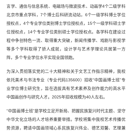
言学、通信与信息系统、电磁场与微波技术、动画学4个二级学科
北京市重点学科，7个博士后科研流动站，6个一级学科博士学位
授权点，4个专业学位类别博士学位授权点，15个一级学科硕士学
位授权点，14个专业学位类别硕士学位授权点。各学科在建设过
程中争创特色一流、取得重大突破，新闻传播学、戏剧与影视学
等多个学科取得了骄人成就，设计学与艺术学理论共居第一方
阵，多个专业学位水平实现全国领跑。
为深入贯彻落实党的二十大精神和关于文艺工作指示精神，我校
依托美术与书法专业（专业代码135600）招收“中国画博士班”专
业学位博士研究生，旨在选拔具有艺术素养及创作能力的高水平
中国画创作与研究人才。2025年招收规模为40人左右。
“中国画博士班”是学校立足开新局、把握民族复兴时代主题、坚守
中华文化立场的人才培养重要举措。学校将集中我校艺术传播优
势资源，聘请中国画领域心系民族复兴伟业、德艺双馨、艺理兼