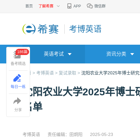
首页
了解希赛
APP
微信群
考博英语
186篇
英语考试
资讯分类
备考精选
首页 >
考博英语 >
复试录取 >
沈阳农业大学2025年博士研
每日一练
沈阳农业大学2025年博
名单
分享
考博英语
责任编辑：田炯阳
2025-05-23