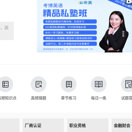
播，高
高频知识点
高频错题
章节练习
每日一练
试题
厂商认证
职业资格
金融财会