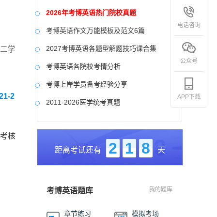
2026年考博英语热门院校真题
电话咨询
考博英语作文万能模板及范文6篇
2027考博英语各题型解题技巧课合集
课二学
公众号
考博英语各院校考情分析
考博上岸学员备考经验分享
1-2
APP下载
2011-2026医学统考真题
中国社会科学院大学真题合集
院考核
国防科技大学历年真题
2
1
8
距离考试还有
天
中央美术学院历年真题
中国艺术研究院历年真题
我的题库
考博英语题库
章节练习
模拟考场