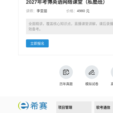
2027年考博英语网络课堂（私塾班）
讲师：
李亚丽
价格：
4980 元
全面精讲，覆盖核心知识点，直播课堂讲解，课后录
效备考。
立即报名
历年真题
模拟试卷
项目管理
软考通信