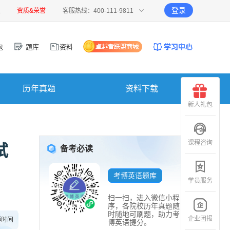
登录
报
资质&荣誉
客服热线：400-111-9811
包
题库
资料
历年真题
资料下载
新人礼包
课程咨询
试
备考必读
考博英语题库
学员服务
扫一扫，进入微信小程
序，各院校历年真题随
时随地可刷题，助力考
企业团报
博时间
博英语提分。