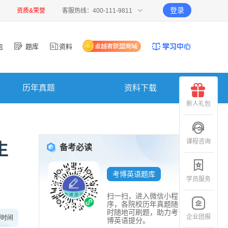
登录
报
资质&荣誉
客服热线：400-111-9811
包
题库
资料
历年真题
资料下载
新人礼包
课程咨询
生
备考必读
考博英语题库
学员服务
扫一扫，进入微信小程
序，各院校历年真题随
时随地可刷题，助力考
企业团报
博时间
博英语提分。