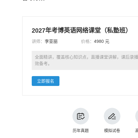
2027年考博英语网络课堂（私塾班）
讲师：
李亚丽
价格：
4980 元
全面精讲，覆盖核心知识点，直播课堂讲解，课后录
效备考。
立即报名
历年真题
模拟试卷