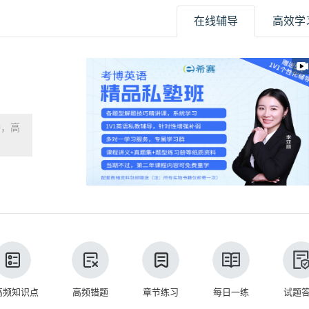
在线辅导
高效学
播，高
高频知识点
高频错题
章节练习
每日一练
试题