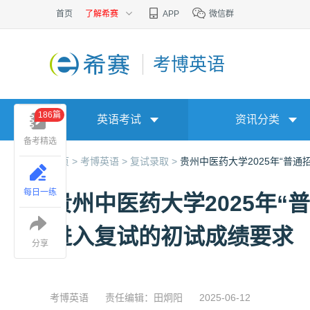
首页
了解希赛
APP
微信群
考博英语
186篇
英语考试
资讯分类
备考精选
首页 >
考博英语 >
复试录取 >
贵州中医药大学2025年“普
每日一练
贵州中医药大学2025年
进入复试的初试成绩要求
分享
考博英语
责任编辑：田炯阳
2025-06-12