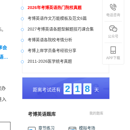
2026年考博英语热门院校真题
电话咨询
考博英语作文万能模板及范文6篇
2027考博英语各题型解题技巧课合集
5。
公众号
考博英语各院校考情分析
率会
考博上岸学员备考经验分享
语高
APP下载
2011-2026医学统考真题
中国社会科学院大学真题合集
国防科技大学历年真题
2
1
8
取办
距离考试还有
天
中央美术学院历年真题
进入
中国艺术研究院历年真题
我的题库
考博英语题库
章节练习
模拟考场