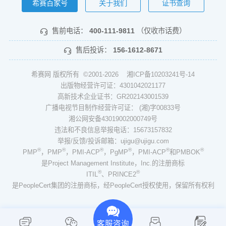
希赛百家号
关于我们
证书查询
售前电话：
400-111-9811
（仅收市话费）
售后投诉：
156-1612-8671
希赛网 版权所有 ©2001-2026
湘ICP备10203241号-14
出版物经营许可证：4301042021177
高新技术企业证书：GR202143001539
广播电视节目制作经营许可证： (湘)字00833号
湘公网安备43019002000749号
违法和不良信息举报电话：15673157832
举报/反馈/投诉邮箱：ujigu@ujigu.com
®
®
®
®
®
®
PMP
，PMP
，PMI-ACP
，PgMP
，PMI-ACP
和PMBOK
是Project Management Institute，Inc.的注册商标
®
®
ITIL
、PRINCE2
是PeopleCert集团的注册商标，经PeopleCert授权使用，保留所有权利
客服咨询