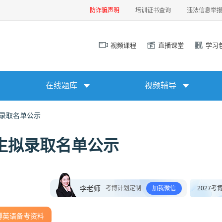
防诈骗声明
培训证书查询
违法信息举
视频课程
直播课堂
学习
在线题库
视频辅导
拟录取名单公示
究生拟录取名单公示
李老师
考博计划定制
加我微信
2027考
博英语备考资料