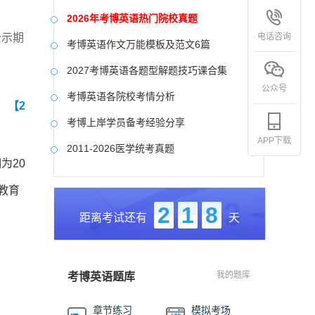
2026年考博英语热门院校真题
电话咨询
公示期
考博英语作文万能模板及范文6篇
2027考博英语各题型解题技巧课合集
公众号
考博英语各院校考情分析
】
【2
考博上岸学员备考经验分享
APP下载
2011-2026医学统考真题
为20
中国社会科学院大学真题合集
教育
国防科技大学历年真题
2
1
8
距离考试还有
天
中央美术学院历年真题
中国艺术研究院历年真题
我的题库
考博英语题库
章节练习
模拟考场