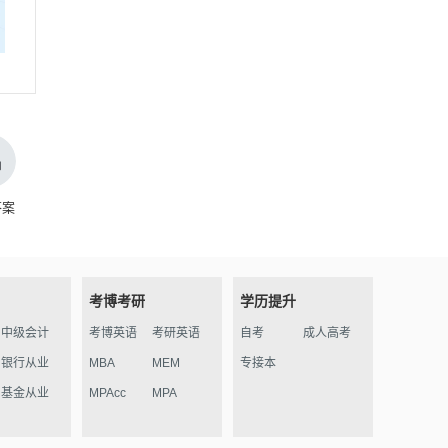
答案
考博考研
学历提升
中级会计
考博英语
考研英语
自考
成人高考
银行从业
MBA
MEM
专接本
基金从业
MPAcc
MPA