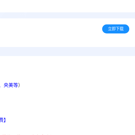
立即下载
院、央美等
）
】
费】