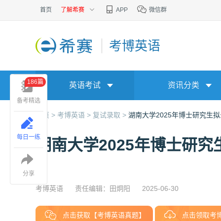
首页
了解希赛
APP
微信群
考博英语
186篇
英语考试
资讯分类
备考精选
首页 >
考博英语 >
复试录取 >
湖南大学2025年博士研究生
每日一练
湖南大学2025年博士研
分享
考博英语
责任编辑：田炯阳
2025-06-30
点击获取【考博英语真题】
点击领取考