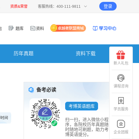
登录
报
资质&荣誉
客服热线：400-111-9811
包
题库
资料
历年真题
资料下载
新人礼包
课程咨询
备考必读
考博英语题库
学员服务
博时间
扫一扫，进入微信小程
序，各院校历年真题随
时随地可刷题，助力考
企业团报
博英语提分。