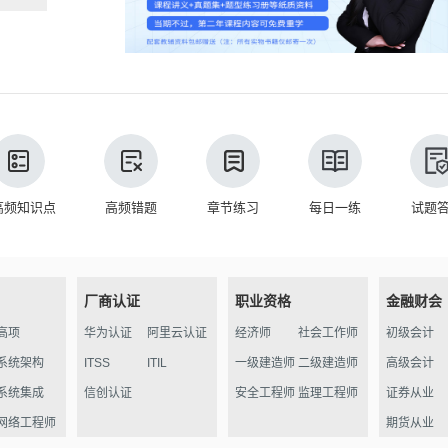
高频知识点
高频错题
章节练习
每日一练
试题
厂商认证
职业资格
金融财会
高项
华为认证
阿里云认证
经济师
社会工作师
初级会计
系统架构
ITSS
ITIL
一级建造师
二级建造师
高级会计
系统集成
信创认证
安全工程师
监理工程师
证券从业
网络工程师
期货从业