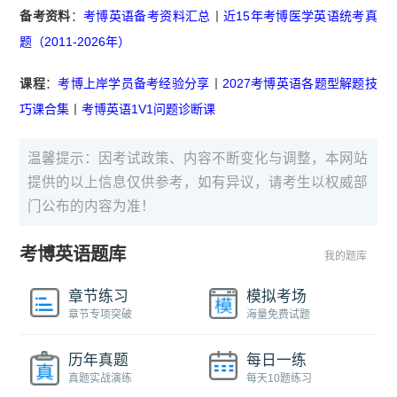
备考资料
：
考博英语备考资料汇总
丨
近15年考博医学英语统考真
题（2011-2026年）
课程
：
考博上岸学员备考经验分享
丨
2027考博英语各题型解题技
巧课合集
丨
考博英语1V1问题诊断课
温馨提示：因考试政策、内容不断变化与调整，本网站
提供的以上信息仅供参考，如有异议，请考生以权威部
门公布的内容为准！
考博英语题库
我的题库
章节练习
模拟考场
章节专项突破
海量免费试题
历年真题
每日一练
真题实战演练
每天10题练习