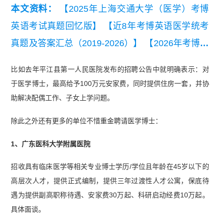
本文资料：
【2025年上海交通大学（医学）考博
英语考试真题回忆版】
【近8年考博英语医学统考
真题及答案汇总（2019-2026）】
【2026年考博英
语全国医学统考真题听力原文+译文+答案】
比如去年平江县第一人民医院发布的招聘公告中就明确表示：对
【【医学考博必备】医学考博英语词汇单选高频
于医学博士，最高给予100万元安家费，同时提供住房一套，并协
词】
【2025年全国医学统考考博英语考试真题回
助解决配偶工作、子女上学问题。
忆版】
除此之外还有更多的单位不惜重金聘请医学博士：
1、广东医科大学附属医院
招收具有临床医学等相关专业博士学历/学位且年龄在45岁以下的
高层次人才，提供正式编制，提供三年过渡性人才公寓，保底待
遇为提供副高职称待遇、安家费30万起、科研启动经费10万起。
具体面谈。