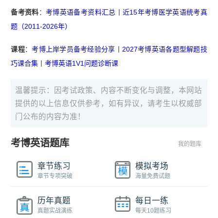
备考资料
：
考博英语备考资料汇总
丨
近15年考博医学英语统考真
题（2011-2026年）
课程
：
考博上岸学员备考经验分享
丨
2027考博英语各题型解题技
巧课合集
丨
考博英语1V1问题诊断课
温馨提示：因考试政策、内容不断变化与调整，本网站
提供的以上信息仅供参考，如有异议，请考生以权威部
门公布的内容为准！
考博英语题库
我的题库
章节练习
模拟考场
章节专项突破
海量免费试题
历年真题
每日一练
真题实战演练
每天10题练习