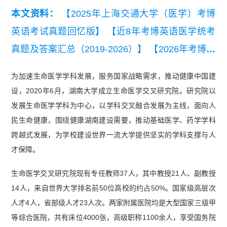
本文资料：
【2025年上海交通大学（医学）考博
英语考试真题回忆版】
【近8年考博英语医学统考
真题及答案汇总（2019-2026）】
【2026年考博英
语全国医学统考真题听力原文+译文+答案】
为加速生命医学学科发展，服务国家战略需求，推动健康中国建
【【医学考博必备】医学考博英语词汇单选高频
设，2020年6月，湖南大学成立生命医学交叉研究院。研究院以
词】
【2025年全国医学统考考博英语考试真题回
发展生命医学学科为中心，以学科交叉融合发展为主线，面向人
忆版】
民生命健康，围绕健康湖南建设需要，推动基础医学、药学学科
跨越式发展，为学校建设世界一流大学提供坚实的学科支撑与人
才保障。
生命医学交叉研究院现有专任教师37人，其中教授21人、副教授
14人，来自世界大学排名前50位高校的约占50%。国家级高层次
人才4人，省部级人才23人次。两家附属医院均是大型国家三级甲
等综合医院，共有床位4000张，高级职称1100余人，享受国务院