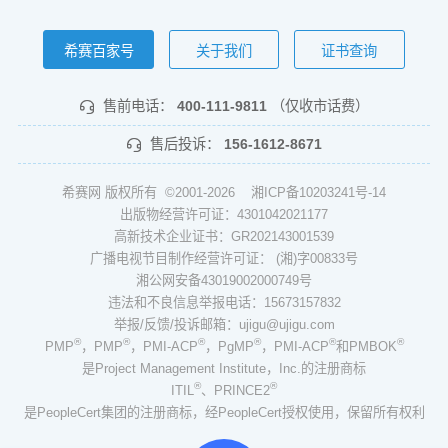
希赛百家号
关于我们
证书查询
售前电话：
400-111-9811
（仅收市话费）
售后投诉：
156-1612-8671
希赛网 版权所有 ©2001-2026
湘ICP备10203241号-14
出版物经营许可证：4301042021177
高新技术企业证书：GR202143001539
广播电视节目制作经营许可证： (湘)字00833号
湘公网安备43019002000749号
违法和不良信息举报电话：15673157832
举报/反馈/投诉邮箱：ujigu@ujigu.com
®
®
®
®
®
®
PMP
，PMP
，PMI-ACP
，PgMP
，PMI-ACP
和PMBOK
是Project Management Institute，Inc.的注册商标
®
®
ITIL
、PRINCE2
是PeopleCert集团的注册商标，经PeopleCert授权使用，保留所有权利