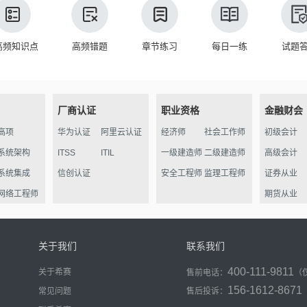
高频知识点
高频错题
章节练习
每日一练
试题
厂商认证
职业资格
金融财会
高项
华为认证
阿里云认证
经济师
社会工作师
初级会计
系统架构
ITSS
ITIL
一级建造师
二级建造师
高级会计
系统集成
信创认证
安全工程师
监理工程师
证券从业
网络工程师
期货从业
信管
软件评测
关于我们
联系我们
数据库
400-111-9811
关于希赛
售前电话：
（
程序员
156-1612-8671
常见问题
售后投诉：
信息处理员