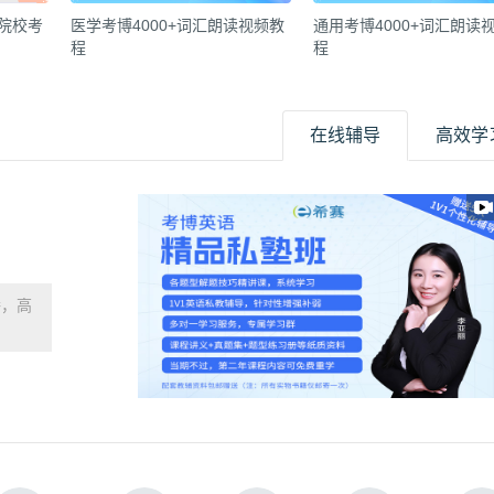
各院校考
医学考博4000+词汇朗读视频教
通用考博4000+词汇朗读
程
程
在线辅导
高效学
播，高