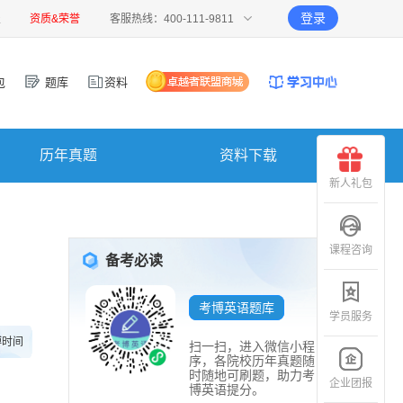
登录
报
资质&荣誉
客服热线：400-111-9811
包
题库
资料
历年真题
资料下载
新人礼包
课程咨询
备考必读
考博英语题库
学员服务
博时间
扫一扫，进入微信小程
序，各院校历年真题随
时随地可刷题，助力考
企业团报
博英语提分。