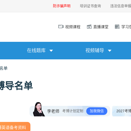
防诈骗声明
培训证书查询
违法信息举
视频课程
直播课堂
学习
在线题库
视频辅导
导名单
博导名单
李老师
考博计划定制
加我微信
2027考
博英语备考资料