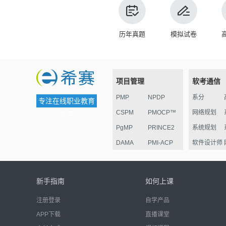
历年真题
模拟试卷
项目管理
软考通信
PMP
NPDP
系分
专注在线职业教育
CSPM
PMOCP™
网络规划
25年
PgMP
PRINCE2
系统规划
DAMA
PMI-ACP
软件设计师
ESG
华为项目管
监理
理认证
电子商务
新手指南
如何上课
信息安全
注册登录
自学产品
嵌入式
APP下载
直播课堂
网络管理员