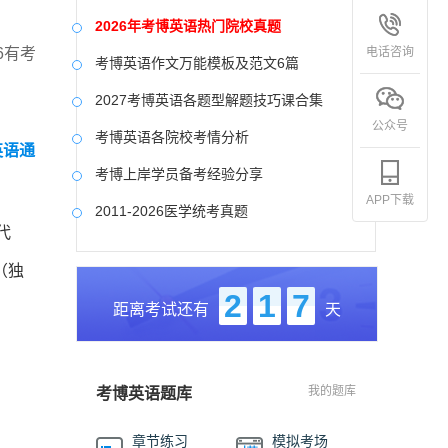
2026年考博英语热门院校真题
电话咨询
6有考
考博英语作文万能模板及范文6篇
2027考博英语各题型解题技巧课合集
公众号
考博英语各院校考情分析
英语通
考博上岸学员备考经验分享
APP下载
2011-2026医学统考真题
代
中国社会科学院大学真题合集
（独
国防科技大学历年真题
2
1
7
距离考试还有
天
中央美术学院历年真题
中国艺术研究院历年真题
我的题库
考博英语题库
章节练习
模拟考场