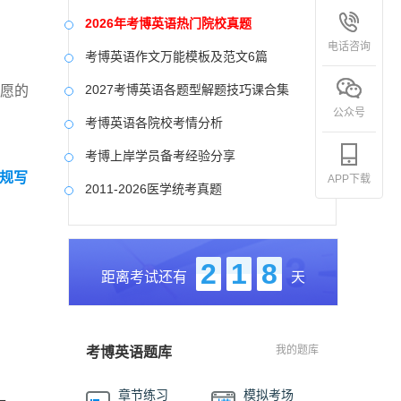
2026年考博英语热门院校真题
电话咨询
考博英语作文万能模板及范文6篇
2027考博英语各题型解题技巧课合集
意愿的
公众号
考博英语各院校考情分析
考博上岸学员备考经验分享
规写
APP下载
2011-2026医学统考真题
】
中国社会科学院大学真题合集
国防科技大学历年真题
2
1
8
距离考试还有
天
中央美术学院历年真题
中国艺术研究院历年真题
我的题库
考博英语题库
章节练习
模拟考场