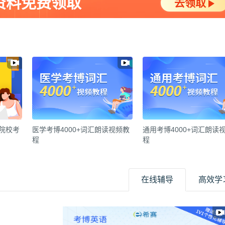
资料免费领取
去领取
各院校考
医学考博4000+词汇朗读视频教
通用考博4000+词汇朗读
程
程
在线辅导
高效学