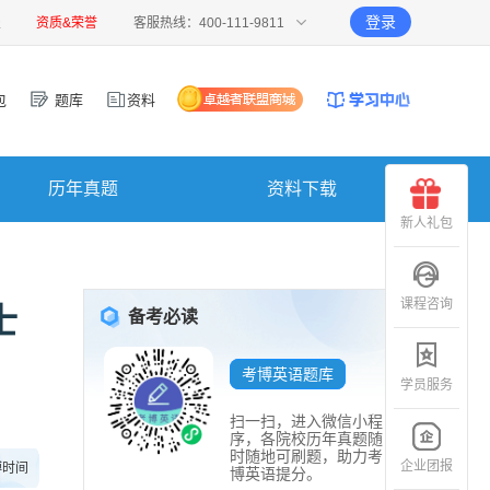
登录
报
资质&荣誉
客服热线：400-111-9811
包
题库
资料
历年真题
资料下载
新人礼包
课程咨询
士
备考必读
考博英语题库
学员服务
扫一扫，进入微信小程
序，各院校历年真题随
时随地可刷题，助力考
企业团报
博时间
博英语提分。