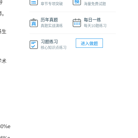
导
章节专项突破
海量免费试题
师。
历年真题
每日一练
真题实战演练
每天10题练习
基生
习题练习
进入做题
核心知识点练习
学术
80%e