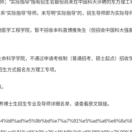
导师；“实际指导”指有招生名额但尚未在中国科大评聘的东方理工
系“实际指导”导师。未写明“实际指导”的，招生导师即为实际导
物医学工程学院，暂不招收本科直博推免生（但招收中国科大强
生命科学学院，不通过申请考核制（普通招考、硕士起点）招收
招生方式报名东方理工专项。
取。
培养博士生招生专业及导师详细名单，请查看原文链接。
on=%e4%b8%ad%e5%9b%bd%e7%a7%91%e5%ad%a6%e6%8a%