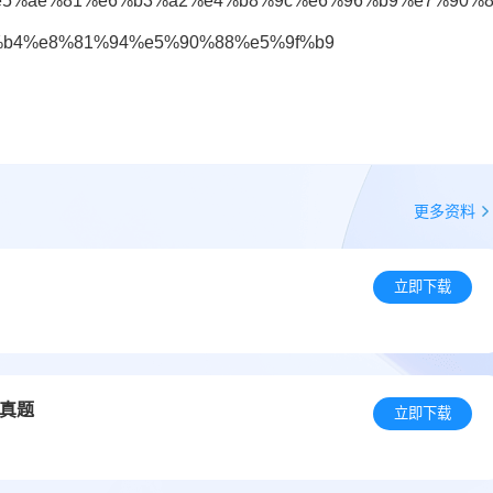
e5%ae%81%e6%b3%a2%e4%b8%9c%e6%96%b9%e7%90%
%b4%e8%81%94%e5%90%88%e5%9f%b9
更多资料
立即下载
语真题
立即下载