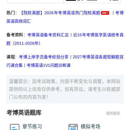
热门
：
【院校真题】2026年考博英语热门院校真题
丨
考博
英语高频词汇
备考资料
：
考博英语备考资料汇总
丨
近15年考博医学英语统考真
题（2011-2026年）
课程
：
考博上岸学员备考经验分享
丨
2027考博英语各题型解题技
巧课合集
丨
考博英语1V1问题诊断课
温馨提示：因考试政策、内容不断变化与调整，本网站
提供的以上信息仅供参考，如有异议，请考生以权威部
门公布的内容为准！
考博英语题库
我的题库
章节练习
模拟考场