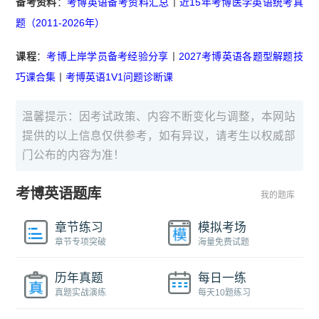
备考资料
：
考博英语备考资料汇总
丨
近15年考博医学英语统考真
题（2011-2026年）
课程
：
考博上岸学员备考经验分享
丨
2027考博英语各题型解题技
巧课合集
丨
考博英语1V1问题诊断课
温馨提示：因考试政策、内容不断变化与调整，本网站
提供的以上信息仅供参考，如有异议，请考生以权威部
门公布的内容为准！
考博英语题库
我的题库
章节练习
模拟考场
章节专项突破
海量免费试题
历年真题
每日一练
真题实战演练
每天10题练习