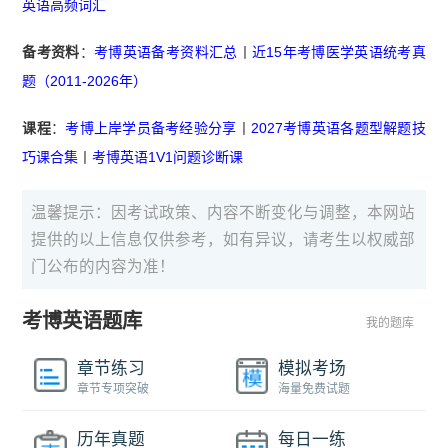
英语高频词汇
备考资料
：
考博英语备考资料汇总
丨
近15年考博医学英语统考真
题（2011-2026年）
课程
：
考博上岸学员备考经验分享
丨
2027考博英语各题型解题技
巧课合集
丨
考博英语1V1问题诊断课
温馨提示：因考试政策、内容不断变化与调整，本网站
提供的以上信息仅供参考，如有异议，请考生以权威部
门公布的内容为准！
考博英语题库
我的题库
章节练习
模拟考场
章节专项突破
海量免费试题
历年真题
每日一练