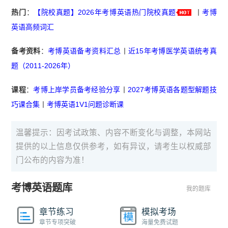
热门
：
【院校真题】2026年考博英语热门院校真题
丨
考博
英语高频词汇
备考资料
：
考博英语备考资料汇总
丨
近15年考博医学英语统考真
题（2011-2026年）
课程
：
考博上岸学员备考经验分享
丨
2027考博英语各题型解题技
巧课合集
丨
考博英语1V1问题诊断课
温馨提示：因考试政策、内容不断变化与调整，本网站
提供的以上信息仅供参考，如有异议，请考生以权威部
门公布的内容为准！
考博英语题库
我的题库
章节练习
模拟考场
章节专项突破
海量免费试题