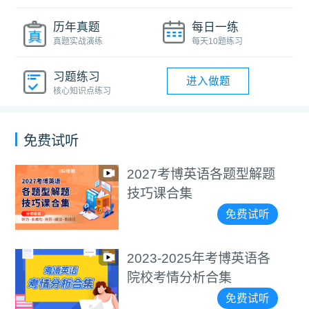
历年真题
每日一练
真题实战演练
每天10题练习
习题练习
进入做题
核心知识点练习
免费试听
考博英语各题型解题
医学考博
合集
视频教
免费试听
-2025年考博英语各
通用考博
情分析合集
视频教
免费试听