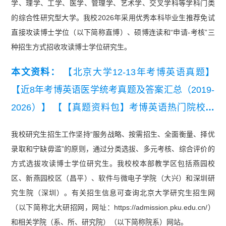
学、理学、工学、医学、管理学、艺术学、交叉学科等学科门类
的综合性研究型大学。我校2026年采用优秀本科毕业生推荐免试
直接攻读博士学位（以下简称直博）、硕博连读和“申请-考核”三
种招生方式招收攻读博士学位研究生。
本文资料：
【北京大学12-13年考博英语真题】
【近8年考博英语医学统考真题及答案汇总（2019-
2026）】
【【真题资料包】考博英语热门院校历
年真题精选】
【2026考博英语词汇练习题【拒绝
我校研究生招生工作坚持“服务战略、按需招生、全面衡量、择优
无效背单词】】
录取和宁缺毋滥”的原则，通过分类选拔、多元考核、综合评价的
方式选拔攻读博士学位研究生。我校校本部教学区包括燕园校
区、新燕园校区（昌平）、软件与微电子学院（大兴）和深圳研
究生院（深圳）。有关招生信息可查询北京大学研究生招生网
（以下简称北大研招网，网址：https://admission.pku.edu.cn/）
和相关学院（系、所、研究院）（以下简称院系）网站。