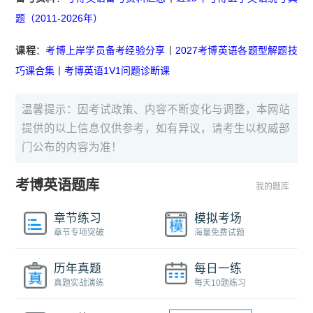
题（2011-2026年）
课程
：
考博上岸学员备考经验分享
丨
2027考博英语各题型解题技
巧课合集
丨
考博英语1V1问题诊断课
温馨提示：因考试政策、内容不断变化与调整，本网站
提供的以上信息仅供参考，如有异议，请考生以权威部
门公布的内容为准！
考博英语题库
我的题库
章节练习
模拟考场
章节专项突破
海量免费试题
历年真题
每日一练
真题实战演练
每天10题练习