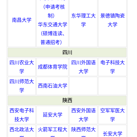
（申请考核
制）
东华理工大
景德镇陶瓷
南昌大学
华东交通大学
学
大学
（硕博连读、
普通招考）
四川
四川农业大
四川外国语
电子科技大
成都体育学院
学
大学
学
四川师范大
西南石油大学
学
陕西
西安电子科
西安外国语
空军军医大
延安大学
技大学
大学
学
西北政法大
火箭军工程大
陕西师范大
长安大学