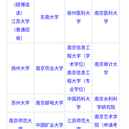
（硕博连
读）
徐州医科大
南京医科大
东南大学
江苏大学
学
学
（普通招
收）
南京信息工
程大学（学
术学位）
南京审计大
扬州大学
南京农业大学
南京信息工
学
程大学（专
业学位）
中国药科大
南京水利科
苏州大学
南京邮电大学
学
学研究院
南京艺术学
南京师范大
江苏师范大
中国矿业大学
院（申请考