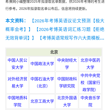
希赛网小编整理2025年拟录取名单数据，供2026年考博的考生进
行参考。2026年拟录取名单公布后，信息将持续更新。
本文资料：
【2026年考博英语议论文预测【极大
概率会考】】
【2026考博英语词汇练习题【拒绝
无效背单词】】
【考博英语常规写作六大类模板及
范文】
【通用考博英语高频词汇统计（音标词义
北京
版）】
中国人民公
中央财经大
北京中医药
中国政法大学
安大学
学
大学
中共中央党
对外经济贸
中国石油大学
中国财政科
校（国家行
易大学
（北京）
学研究院
政学院）
中国地质科
北京外国语
中央音乐学
北京工商大学
学院
大学
院