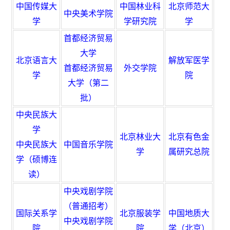
中国传媒大
中国林业科
北京师范大
中央美术学院
学
学研究院
学
首都经济贸易
大
学
北京语言大
解放军医学
首都经济贸易
外交学院
学
院
大学（
第二
批
）
中央民族大
学
北京林业大
北京有色金
中央民族大
中国音乐学院
学
属研究总院
学（硕博连
读）
中央戏剧学院
（普通招考）
国际关系学
北京服装学
中国地质大
中央戏剧学院
院
院
学（北京）