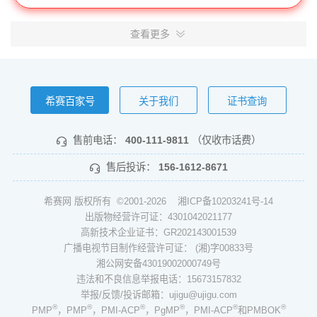
查看更多
希赛百家号
关于我们
证书查询
售前电话：
400-111-9811
（仅收市话费）
售后投诉：
156-1612-8671
希赛网 版权所有 ©2001-2026
湘ICP备10203241号-14
出版物经营许可证：4301042021177
高新技术企业证书：GR202143001539
广播电视节目制作经营许可证： (湘)字00833号
湘公网安备43019002000749号
违法和不良信息举报电话：15673157832
举报/反馈/投诉邮箱：ujigu@ujigu.com
®
®
®
®
®
®
PMP
，PMP
，PMI-ACP
，PgMP
，PMI-ACP
和PMBOK