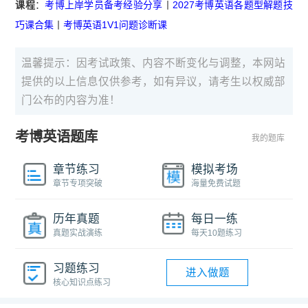
课程
：
考博上岸学员备考经验分享
丨
2027考博英语各题型解题技
巧课合集
丨
考博英语1V1问题诊断课
温馨提示：因考试政策、内容不断变化与调整，本网站
提供的以上信息仅供参考，如有异议，请考生以权威部
门公布的内容为准！
考博英语题库
我的题库
章节练习
模拟考场
章节专项突破
海量免费试题
历年真题
每日一练
真题实战演练
每天10题练习
习题练习
进入做题
核心知识点练习