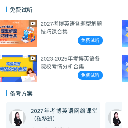
免费试听
各题型解题
医学考博4000
视频教程
免费试听
考博英语各
通用考博4000
集
视频教程
免费试听
备考方案
2027年考博英语网络课堂
（私塾班）