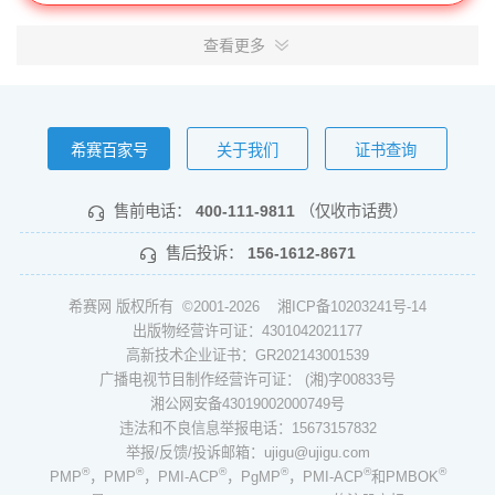
查看更多
希赛百家号
关于我们
证书查询
售前电话：
400-111-9811
（仅收市话费）
售后投诉：
156-1612-8671
希赛网 版权所有 ©2001-2026
湘ICP备10203241号-14
出版物经营许可证：4301042021177
高新技术企业证书：GR202143001539
广播电视节目制作经营许可证： (湘)字00833号
湘公网安备43019002000749号
违法和不良信息举报电话：15673157832
举报/反馈/投诉邮箱：ujigu@ujigu.com
®
®
®
®
®
®
PMP
，PMP
，PMI-ACP
，PgMP
，PMI-ACP
和PMBOK