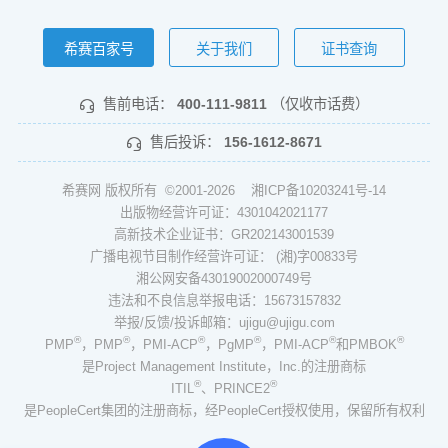
希赛百家号
关于我们
证书查询
售前电话：
400-111-9811
（仅收市话费）
售后投诉：
156-1612-8671
希赛网 版权所有 ©2001-2026
湘ICP备10203241号-14
出版物经营许可证：4301042021177
高新技术企业证书：GR202143001539
广播电视节目制作经营许可证： (湘)字00833号
湘公网安备43019002000749号
违法和不良信息举报电话：15673157832
举报/反馈/投诉邮箱：ujigu@ujigu.com
®
®
®
®
®
®
PMP
，PMP
，PMI-ACP
，PgMP
，PMI-ACP
和PMBOK
是Project Management Institute，Inc.的注册商标
®
®
ITIL
、PRINCE2
是PeopleCert集团的注册商标，经PeopleCert授权使用，保留所有权利